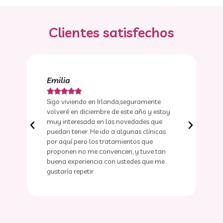
Clientes satisfechos
Ana





Hace 6 años me hice la depilación
toy
definitiva en Laser Light y es realmente
efectiva. La recomiendo
s
n
e